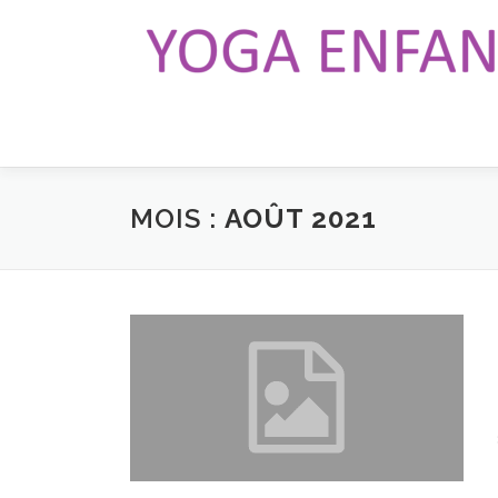
Aller
au
contenu
MOIS :
AOÛT 2021